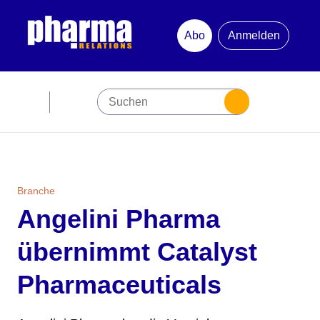
Abo
Anmelden
Abonnement
Startseite
Premiumpartner
Branche
Angelini Pharma
Jubiläum
übernimmt Catalyst
Newsletter
Pharmaceuticals
Mediadaten