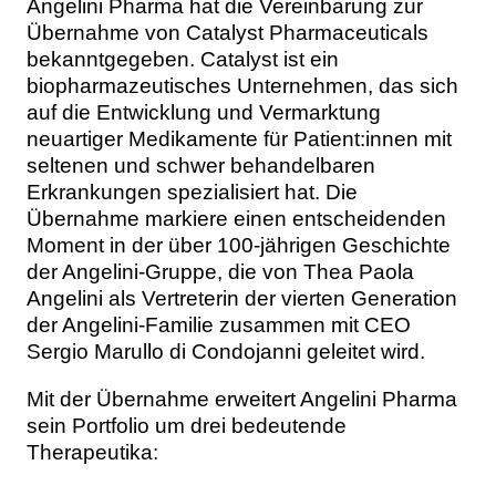
Angelini Pharma hat die Vereinbarung zur
Themen
Übernahme von Catalyst Pharmaceuticals
bekanntgegeben. Catalyst ist ein
Marketing
Magazin
biopharmazeutisches Unternehmen, das sich
auf die Entwicklung und Vermarktung
Branche
Aktuelle Ausgabe
Kontakt
neuartiger Medikamente für Patient:innen mit
seltenen und schwer behandelbaren
Studien
Ausgabenarchiv
Team
Erkrankungen spezialisiert hat. Die
Übernahme markiere einen entscheidenden
Digital Health
Abonnement
Werben
Moment in der über 100-jährigen Geschichte
der Angelini-Gruppe, die von Thea Paola
Personen
Über uns
Angelini als Vertreterin der vierten Generation
der Angelini-Familie zusammen mit CEO
Sergio Marullo di Condojanni geleitet wird.
Mit der Übernahme erweitert Angelini Pharma
sein Portfolio um drei bedeutende
Therapeutika: