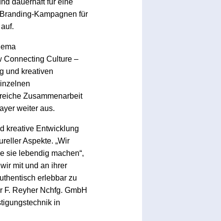
nd dauerhaft für eine
r-Branding-Kampagnen für
auf.
Thema
 Connecting Culture –
g und kreativen
inzelnen
lgreiche Zusammenarbeit
ayer weiter aus.
d kreative Entwicklung
eller Aspekte. „Wir
e sie lebendig machen“,
wir mit und an ihrer
uthentisch erlebbar zu
für F. Reyher Nchfg. GmbH
tigungstechnik in