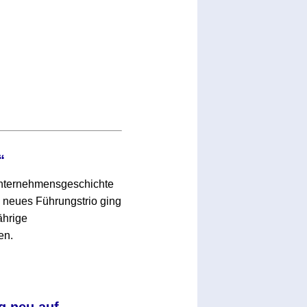
“
 Unternehmensgeschichte
neues Führungstrio ging
ährige
en.
g neu auf