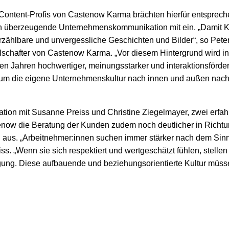
ontent-Profis von Castenow Karma brächten hierfür entspreche
ich überzeugende Unternehmenskommunikation mit ein. „Damit Ku
erzählbare und unvergessliche Geschichten und Bilder“, so Pete
lschafter von Castenow Karma. „Vor diesem Hintergrund wird i
en Jahren hochwertiger, meinungsstarker und interaktionsförde
, um die eigene Unternehmenskultur nach innen und außen nachh
ation mit Susanne Preiss und Christine Ziegelmayer, zwei erfa
tenow die Beratung der Kunden zudem noch deutlicher in Richtu
 aus. „Arbeitnehmer:innen suchen immer stärker nach dem Sin
ss. „Wenn sie sich respektiert und wertgeschätzt fühlen, stelle
fügung. Diese aufbauende und beziehungsorientierte Kultur mü