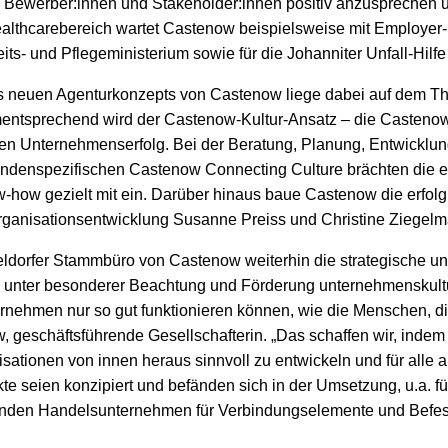
e Bewerber:innen und Stakeholder:innen positiv anzusprechen u
althcarebereich wartet Castenow beispielsweise mit Employe
s- und Pflegeministerium sowie für die Johanniter Unfall-Hilfe 
s neuen Agenturkonzepts von Castenow liege dabei auf dem 
entsprechend wird der Castenow-Kultur-Ansatz – die Castenow
ren Unternehmenserfolg. Bei der Beratung, Planung, Entwicklun
ndenspezifischen Castenow Connecting Culture brächten die e
w-how gezielt mit ein. Darüber hinaus baue Castenow die erfo
Organisationsentwicklung Susanne Preiss und Christine Ziegelm
ldorfer Stammbüro von Castenow weiterhin die strategische un
 unter besonderer Beachtung und Förderung unternehmenskultur
rnehmen nur so gut funktionieren können, wie die Menschen, di
, geschäftsführende Gesellschafterin. „Das schaffen wir, indem 
isationen von innen heraus sinnvoll zu entwickeln und für alle a
kte seien konzipiert und befänden sich in der Umsetzung, u.a. 
enden Handelsunternehmen für Verbindungselemente und Befes