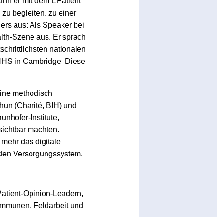
ann er mit dem EPatient
zu begleiten, zu einer
ers aus: Als Speaker bei
ealth-Szene aus. Er sprach
schrittlichsten nationalen
 NHS in Cambridge. Diese
eine methodisch
Thun (Charité, BIH) und
unhofer-Institute,
sichtbar machten.
t mehr das digitale
nden Versorgungssystem.
Patient-Opinion-Leadern,
ommunen. Feldarbeit und