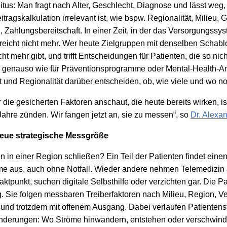
tus: Man fragt nach Alter, Geschlecht, Diagnose und lässt weg,
tragskalkulation irrelevant ist, wie bspw. Regionalität, Milieu
Zahlungsbereitschaft. In einer Zeit, in der das Versorgungssyst
reicht nicht mehr. Wer heute Zielgruppen mit denselben Schablo
cht mehr gibt, und trifft Entscheidungen für Patienten, die so nicht
n genauso wie für Präventionsprogramme oder Mental-Health-A
t und Regionalität darüber entscheiden, ob, wie viele und wo no
 die gesicherten Faktoren anschaut, die heute bereits wirken, is
ahre zünden. Wir fangen jetzt an, sie zu messen“, so
Dr. Alexa
neue strategische Messgröße
 in einer Region schließen? Ein Teil der Patienten findet eine
me aus, auch ohne Notfall. Wieder andere nehmen Telemedizin 
ktpunkt, suchen digitale Selbsthilfe oder verzichten gar. Die P
g. Sie folgen messbaren Treiberfaktoren nach Milieu, Region, 
 und trotzdem mit offenem Ausgang. Dabei verlaufen Patientens
änderungen: Wo Ströme hinwandern, entstehen oder verschwind