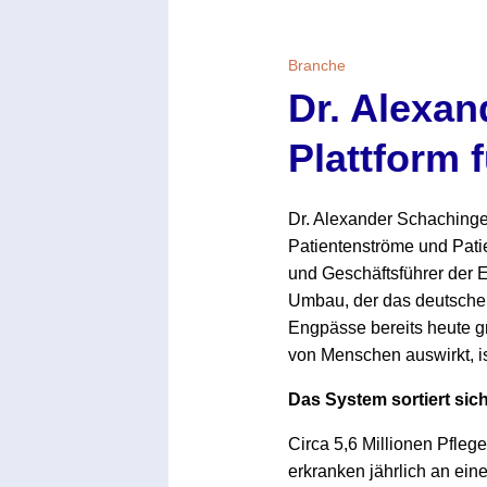
Themen
Branche
Marketing
Magazin
Dr. Alexan
Branche
Aktuelle Ausgabe
Kontakt
Plattform 
Studien
Ausgabenarchiv
Team
Dr. Alexander Schachinge
Digital Health
Abonnement
Werben
Patientenströme und Pati
und Geschäftsführer der E
Personen
Über uns
Umbau, der das deutsche
Engpässe bereits heute g
von Menschen auswirkt, ist
Das System sortiert sic
Circa 5,6 Millionen Pfle
erkranken jährlich an eine