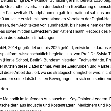
 Beides bringt Dr. Alexander Schachinger mit. Bereits 2010 beg
ale Gesundheitsverhalten der deutschen Bevölkerung empirisch 
 der Fachwelt als Randphänomen galt. International sah das and
0 tauschte er sich mit internationalen Vorreitern der Digital-H
tersen, dem Architekten von sundhed.dk, bis heute einem der fort
as sowie mit den Entwicklern der Patient Health Records des
ck in die deutschen Erhebungen.
mbH, 2014 gegründet und bis 2025 geführt, entwickelte daraus 
attform, wissenschaftlich begleitet u. a. von Prof. Dr. Sylvia 
n (Hertie School, Berlin). Bundesministerien, Fachverbände, Fra
er nutzten diese Daten primär, weil sie Zielgruppen und Märkte 
 diese Arbeit dort fort, wo sie strategisch dringlicher wird: nich
 sondern seine tatsächlichen Bewegungen im sich neu sortiere
rfen
ie Methodik im laufenden Austausch mit Key-Opinion-Leadern, 
tscheidern aus Industrie und Kostenträgern, Medizinern und K