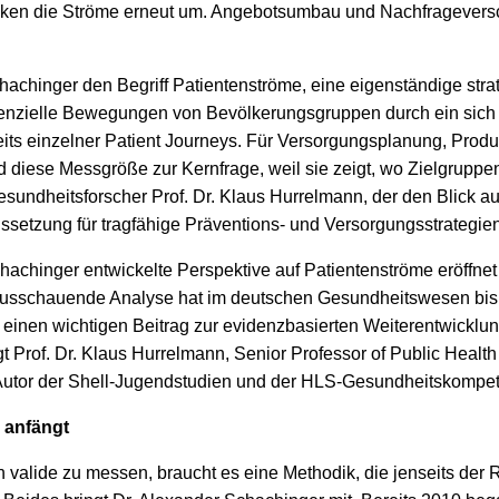
nken die Ströme erneut um. Angebotsumbau und Nachfrageversc
hachinger den Begriff Patientenströme, eine eigenständige str
quenzielle Bewegungen von Bevölkerungsgruppen durch ein sich
its einzelner Patient Journeys. Für Versorgungsplanung, Produ
d diese Messgröße zur Kernfrage, weil sie zeigt, wo Zielgruppen
esundheitsforscher Prof. Dr. Klaus Hurrelmann, der den Blick au
setzung für tragfähige Präventions- und Versorgungsstrategien
hachinger entwickelte Perspektive auf Patientenströme eröffnet 
usschauende Analyse hat im deutschen Gesundheitswesen bishe
 einen wichtigen Beitrag zur evidenzbasierten Weiterentwicklu
 Prof. Dr. Klaus Hurrelmann, Senior Professor of Public Health
-Autor der Shell-Jugendstudien und der HLS-Gesundheitskompe
u anfängt
valide zu messen, braucht es eine Methodik, die jenseits der 