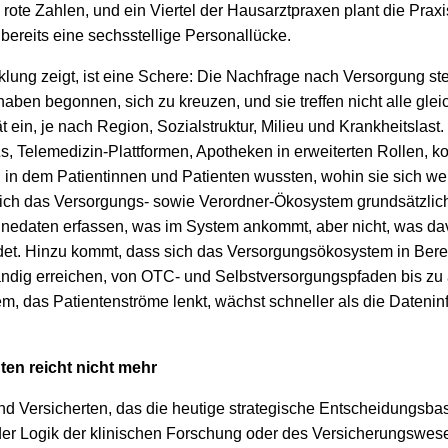
ote Zahlen, und ein Viertel der Hausarztpraxen plant die Prax
 bereits eine sechsstellige Personallücke.
klung zeigt, ist eine Schere: Die Nachfrage nach Versorgung ste
aben begonnen, sich zu kreuzen, und sie treffen nicht alle glei
ät ein, je nach Region, Sozialstruktur, Milieu und Krankheitslast
Zs, Telemedizin-Plattformen, Apotheken in erweiterten Rollen,
n dem Patientinnen und Patienten wussten, wohin sie sich wend
ich das Versorgungs- sowie Verordner-Ökosystem grundsätzlich
inedaten erfassen, was im System ankommt, aber nicht, was dav
det. Hinzu kommt, dass sich das Versorgungsökosystem in Berei
tändig erreichen, von OTC- und Selbstversorgungspfaden bis zu
 das Patientenströme lenkt, wächst schneller als die Dateninfr
ten reicht nicht mehr
nd Versicherten, das die heutige strategische Entscheidungsba
der Logik der klinischen Forschung oder des Versicherungswese