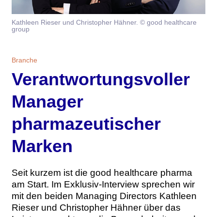
Themen
Kathleen Rieser und Christopher Hähner. © good healthcare
group
Marketing
Magazin
Branche
Aktuelle Ausgabe
Kontakt
Branche
Verantwortungsvoller
Studien
Ausgabenarchiv
Team
Manager
Digital Health
Abonnement
Werben
pharmazeutischer
Personen
Über uns
Marken
Seit kurzem ist die good healthcare pharma
am Start. Im Exklusiv-Interview sprechen wir
mit den beiden Managing Directors Kathleen
Rieser und Christopher Hähner über das