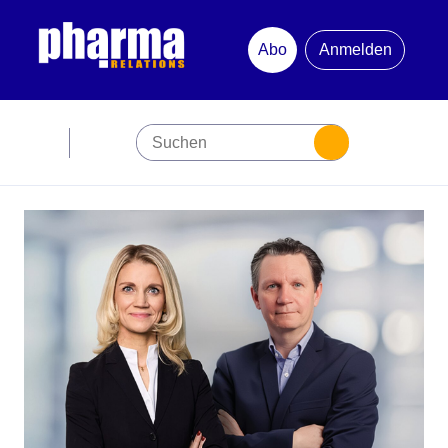
Abo
Anmelden
Abonnement
Startseite
Premiumpartner
Jubiläum
Newsletter
Mediadaten