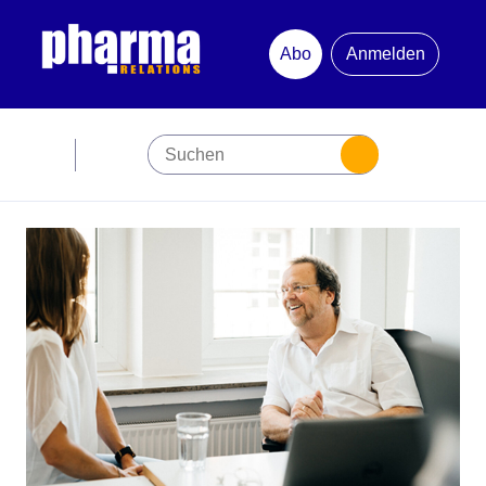
Abo
Anmelden
Abonnement
Startseite
Premiumpartner
Jubiläum
Newsletter
Mediadaten