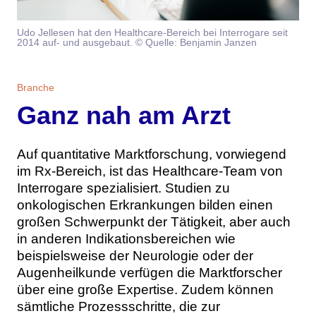
Themen
Udo Jellesen hat den Healthcare-Bereich bei Interrogare seit
2014 auf- und ausgebaut. © Quelle: Benjamin Janzen
Marketing
Magazin
Branche
Aktuelle Ausgabe
Kontakt
Branche
Ganz nah am Arzt
Studien
Ausgabenarchiv
Team
Digital Health
Abonnement
Werben
Auf quantitative Marktforschung, vorwiegend
im Rx-Bereich, ist das Healthcare-Team von
Personen
Über uns
Interrogare spezialisiert. Studien zu
onkologischen Erkrankungen bilden einen
großen Schwerpunkt der Tätigkeit, aber auch
in anderen Indikationsbereichen wie
beispielsweise der Neurologie oder der
Augenheilkunde verfügen die Marktforscher
über eine große Expertise. Zudem können
sämtliche Prozessschritte, die zur