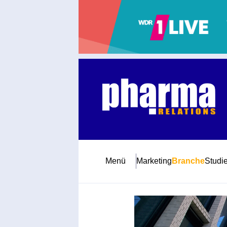
Abonnement
Startseite
Premiumpartner
Jubiläum
Menü
Marketing
Branche
Studi
Newsletter
Mediadaten