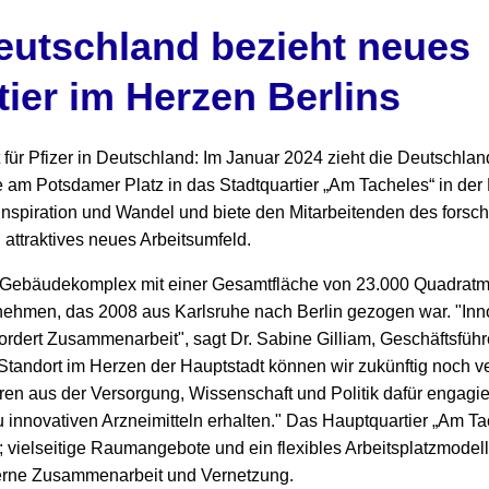
Deutschland bezieht neues
ier im Herzen Berlins
 für Pfizer in Deutschland: Im Januar 2024 zieht die Deutschlan
e am Potsdamer Platz in das Stadtquartier „Am Tacheles“ in der
 Inspiration und Wandel und biete den Mitarbeitenden des fors
ttraktives neues Arbeitsumfeld.
Gebäudekomplex mit einer Gesamtfläche von 23.000 Quadratme
nehmen, das 2008 aus Karlsruhe nach Berlin gezogen war. "Inno
ordert Zusammenarbeit", sagt Dr. Sabine Gilliam, Geschäftsführe
tandort im Herzen der Hauptstadt können wir zukünftig noch ve
en aus der Versorgung, Wissenschaft und Politik dafür engagi
innovativen Arzneimitteln erhalten." Das Hauptquartier „Am Tac
; vielseitige Raumangebote und ein flexibles Arbeitsplatzmodel
erne Zusammenarbeit und Vernetzung.