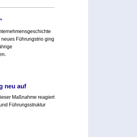
“
 Unternehmensgeschichte
neues Führungstrio ging
ährige
en.
g neu auf
 dieser Maßnahme reagiert
und Führungsstruktur