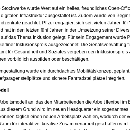
5 Stockwerke wurde Wert auf ein helles, freundliches Open-Offi
igitalen Infrastruktur ausgestattet ist. Zudem wurde von Beginn
zentrale geachtet. Pfizer engagiert sich seit vielen Jahren für V
d hat in den letzten fünf Jahren in der Umsetzung seiner Divers
uf das Thema Inklusion gelegt. Für sein Engagement wurde Pf
liner Inklusionspreis ausgezeichnet. Die Senatsverwaltung für
mt für Gesundheit und Soziales vergeben den Inklusionspreis a
n vorbildlich ausbilden oder beschäftigen.
gestaltung wurde ein durchdachtes Mobilitätskonzept geplant, 
fgaragenstellplätze und sichere Fahrradstellplätze integriert.
dell
 Arbeitsmodell an, das den Mitarbeitenden die Arbeit flexibel i
 Aus diesem Grund wird im neuen Headquarter ein sogenanntes
 können täglich einen neuen Arbeitsplatz wählen, wodurch der 
aum für interaktive, kreative Zusammenarbeit geschaffen wird.