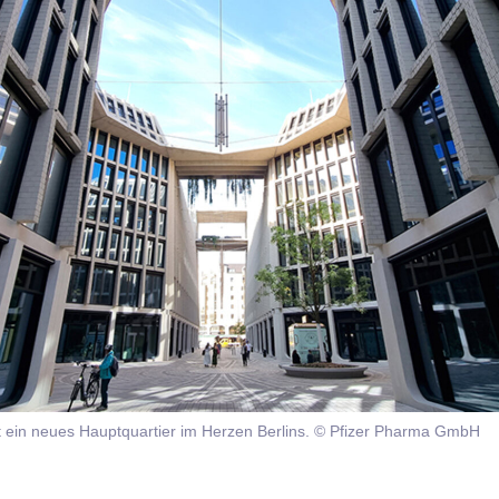
ht ein neues Hauptquartier im Herzen Berlins. © Pfizer Pharma GmbH