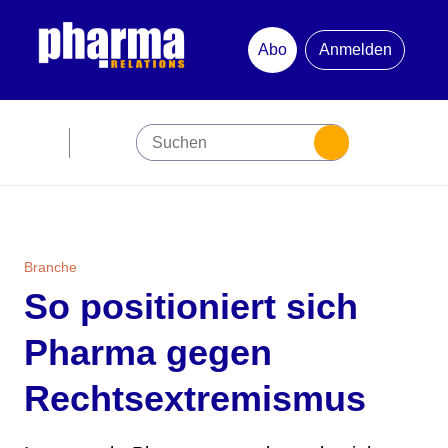
Abo
Anmelden
Abonnement
Startseite
Premiumpartner
Branche
So positioniert sich
Jubiläum
Pharma gegen
Newsletter
Rechtsextremismus
Mediadaten