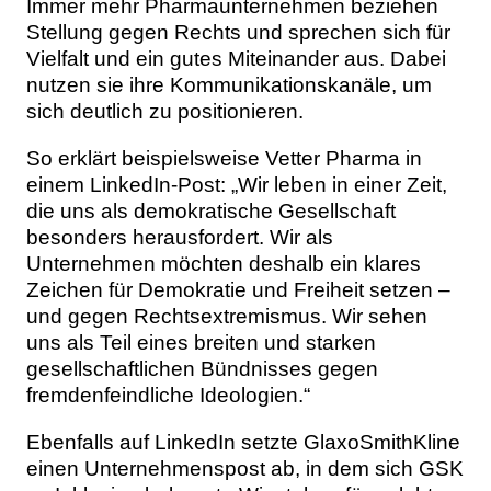
Immer mehr Pharmaunternehmen beziehen
Themen
Stellung gegen Rechts und sprechen sich für
Vielfalt und ein gutes Miteinander aus. Dabei
Marketing
Magazin
nutzen sie ihre Kommunikationskanäle, um
sich deutlich zu positionieren.
Branche
Aktuelle Ausgabe
Kontakt
So erklärt beispielsweise Vetter Pharma in
Studien
Ausgabenarchiv
Team
einem LinkedIn-Post: „Wir leben in einer Zeit,
die uns als demokratische Gesellschaft
Digital Health
Abonnement
Werben
besonders herausfordert. Wir als
Unternehmen möchten deshalb ein klares
Personen
Zeichen für Demokratie und Freiheit setzen –
Über uns
und gegen Rechtsextremismus. Wir sehen
uns als Teil eines breiten und starken
gesellschaftlichen Bündnisses gegen
fremdenfeindliche Ideologien.“
Ebenfalls auf LinkedIn setzte GlaxoSmithKline
einen Unternehmenspost ab, in dem sich GSK