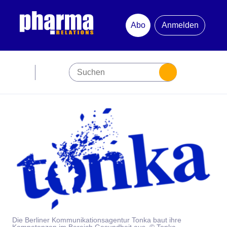
Abo
Anmelden
Abonnement
Startseite
Premiumpartner
Jubiläum
Newsletter
Mediadaten
Die Berliner Kommunikationsagentur Tonka baut ihre
Kompetenzen im Bereich Gesundheit aus. © Tonka