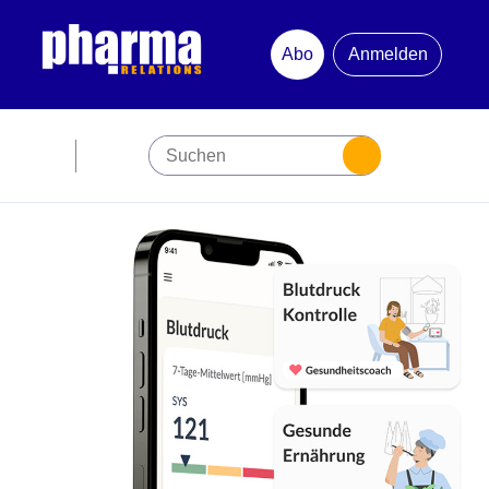
Abo
Anmelden
Abonnement
Startseite
Premiumpartner
Jubiläum
Newsletter
Mediadaten