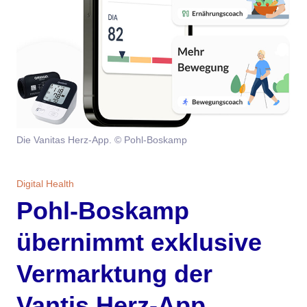
Themen
Marketing
Magazin
Branche
Aktuelle Ausgabe
Kontakt
Studien
Ausgabenarchiv
Team
Die Vanitas Herz-App. © Pohl-Boskamp
Digital Health
Abonnement
Werben
Personen
Über uns
Digital Health
Pohl-Boskamp
übernimmt exklusive
Vermarktung der
Vantis Herz-App