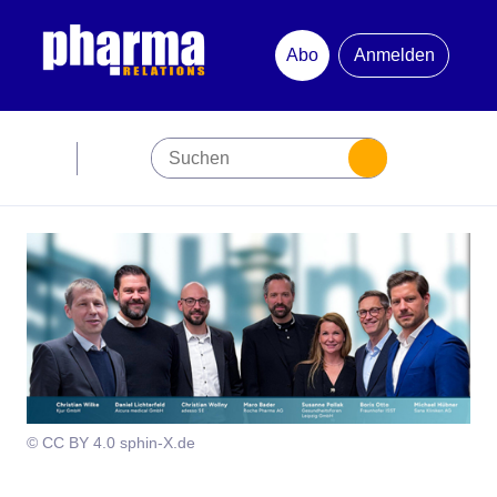
Abo
Anmelden
Abonnement
Startseite
Premiumpartner
Jubiläum
Newsletter
© CC BY 4.0 sphin-X.de
Mediadaten