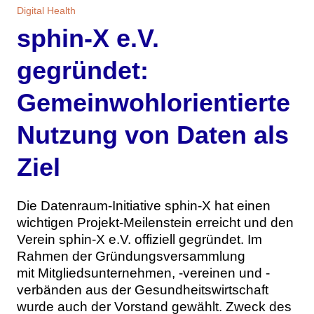
Themen
Digital Health
sphin-X e.V.
Marketing
Magazin
gegründet:
Branche
Aktuelle Ausgabe
Kontakt
Gemeinwohlorientierte
Studien
Ausgabenarchiv
Team
Nutzung von Daten als
Digital Health
Abonnement
Werben
Ziel
Personen
Über uns
Die Datenraum-Initiative sphin-X hat einen
wichtigen Projekt-Meilenstein erreicht und den
Verein sphin-X e.V. offiziell gegründet. Im
Rahmen der Gründungsversammlung
mit Mitgliedsunternehmen, -vereinen und -
verbänden aus der Gesundheitswirtschaft
wurde auch der Vorstand gewählt. Zweck des