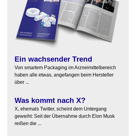
Themen
Marketing
Magazin
Branche
Aktuelle Ausgabe
Kontakt
Studien
Ausgabenarchiv
Team
Ein wachsender Trend
Digital Health
Abonnement
Werben
Von smartem Packaging im Arzneimittelbereich
haben alle etwas, angefangen beim Hersteller
Personen
Über uns
über ...
Was kommt nach X?
X, ehemals Twitter, scheint dem Untergang
geweiht: Seit der Übernahme durch Elon Musk
reißen die ...