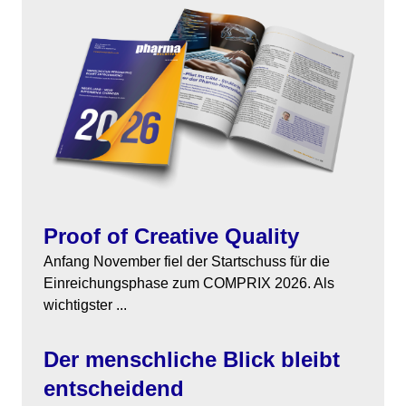
Themen
Marketing
Magazin
Branche
Aktuelle Ausgabe
Kontakt
Studien
Ausgabenarchiv
Team
Digital Health
Abonnement
Werben
Proof of Creative Quality
Personen
Über uns
Anfang November fiel der Startschuss für die
Einreichungsphase zum COMPRIX 2026. Als
wichtigster ...
Der menschliche Blick bleibt
entscheidend