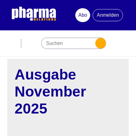
Abo
Anmelden
Abonnement
Startseite
Ausgabe
Premiumpartner
November
Jubiläum
2025
Newsletter
Mediadaten