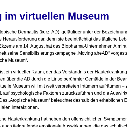
 im virtuellen Museum
pische Dermatitis (kurz: AD), geläufiger unter der Bezeichnung 
e Herausforderung dar, denn sie beeinträchtigt das tägliche Leb
Ekzems am 14. August hat das Biopharma-Unternehmen Almirall
eit seine Sensibilisierungskampagne „Moving aheAD“ vorgestell
sche Museum“.
t ein virtueller Raum, der das Verständnis der Hauterkrankung f
en über die AD durch die Linse berühmter Gemälde in der Bear
rtuelle Museum will mit weit verbreiteten Irrtümern aufräumen –
, auf psychologische Faktoren zurückzuführen und die Auswirk
. Das „Atopische Museum“ beleuchtet deshalb den erheblichen E
alen Interaktionen.
iche Hauterkrankung hat neben den offensichtlichen Symptomen 
auch tiefgreifende emotionale Auswirkungen, die das schulisch