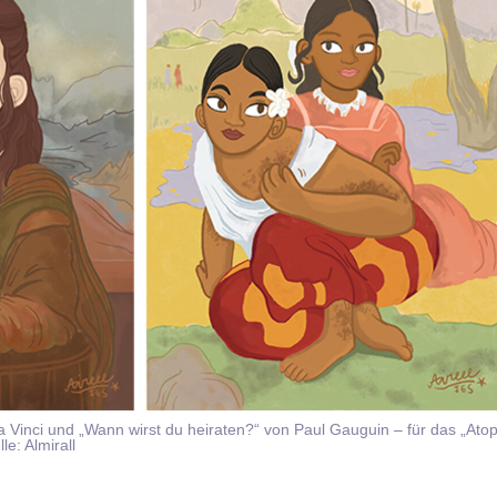
 Vinci und „Wann wirst du heiraten?“ von Paul Gauguin – für das „Atop
le: Almirall