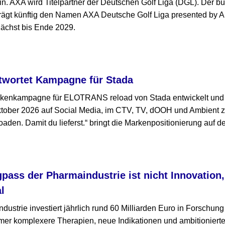
in. AXA wird Titelpartner der Deutschen Golf Liga (DGL). Der 
ägt künftig den Namen AXA Deutsche Golf Liga presented by Al
ächst bis Ende 2029.
twortet Kampagne für Stada
rkenkampagne für ELOTRANS reload von Stada entwickelt und 
ktober 2026 auf Social Media, im CTV, TV, dOOH und Ambient 
den. Damit du lieferst.“ bringt die Markenpositionierung auf d
gpass der Pharmaindustrie ist nicht Innovation
l
ustrie investiert jährlich rund 60 Milliarden Euro in Forschun
mmer komplexere Therapien, neue Indikationen und ambitioniert