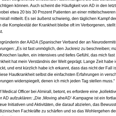
chtigen können. Auch scheint die Häufigkeit von AD in den letz
ei etwa 20 bis 30 Prozent Patienten an einer mittelschweren
irall mitteilt. Es sei äußerst schwierig, den täglichen Kampf der
 die Komplexität der Krankheit bleibe oft im Verborgenen, stel
t.
begründerin der AADA (Spanischer Verband der an Neurodermit
hrungen: „Es ist fast unmöglich, den Juckreiz zu beschreiben; ma
Knochen laufen, ein intensives und tiefes Gefühl, das mich fast 
kheit hat mein Verständnis der Welt geprägt. Lange Zeit habe i
t, und erst kürzlich habe ich erkannt, dass das nicht der Fall 
diese Hautkrankheit selbst die einfachsten Erfahrungen in vers
rungen widerspiegelt, denen ich mich jeden Tag stellen muss.“
f Medical Officer bei Almirall, betont, es erfordere eine „kollekt
r AD aufzuklären: „Die ‚Moving aheAD‘-Kampagne ist ein fort
eue Initiativen und Aktivitäten, die darauf abzielen, das Bewuss
dizinischen Fachkräfte zu schärfen und so das Wohlergehen derj