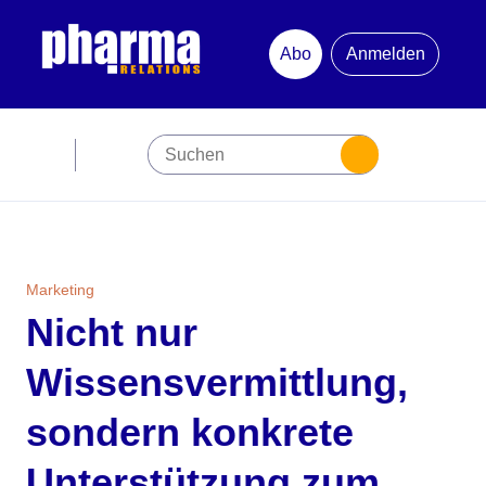
Abo
Anmelden
Abonnement
Startseite
Premiumpartner
Marketing
Nicht nur
Jubiläum
Wissensvermittlung,
Newsletter
sondern konkrete
Mediadaten
Unterstützung zum