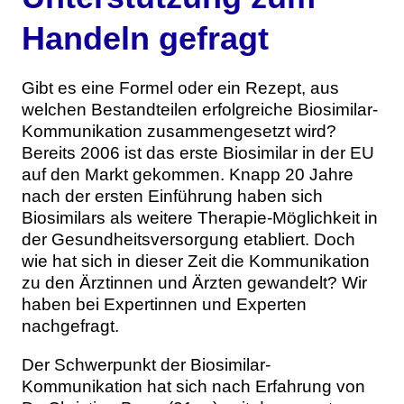
Themen
Handeln gefragt
Marketing
Magazin
Gibt es eine Formel oder ein Rezept, aus
Branche
Aktuelle Ausgabe
Kontakt
welchen Bestandteilen erfolgreiche Biosimilar-
Kommunikation zusammengesetzt wird?
Studien
Ausgabenarchiv
Team
Bereits 2006 ist das erste Biosimilar in der EU
auf den Markt gekommen. Knapp 20 Jahre
Digital Health
Abonnement
Werben
nach der ersten Einführung haben sich
Biosimilars als weitere Therapie-Möglichkeit in
Personen
der Gesundheitsversorgung etabliert. Doch
Über uns
wie hat sich in dieser Zeit die Kommunikation
zu den Ärztinnen und Ärzten gewandelt? Wir
haben bei Expertinnen und Experten
nachgefragt.
Der Schwerpunkt der Biosimilar-
Kommunikation hat sich nach Erfahrung von