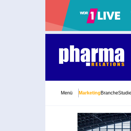
Abonnement
Startseite
Premiumpartner
Jubiläum
Menü
Marketing
Branche
Studi
Newsletter
Mediadaten