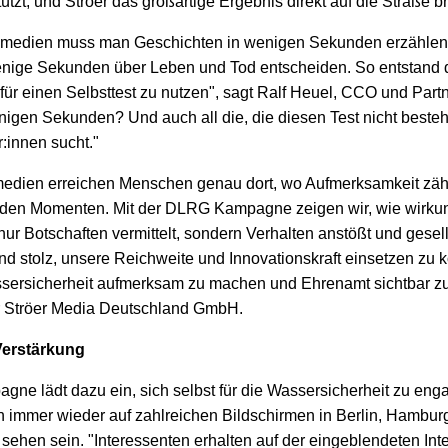
stützt, und Ströer das großartige Ergebnis direkt auf die Straße br
nmedien muss man Geschichten in wenigen Sekunden erzählen. 
enige Sekunden über Leben und Tod entscheiden. So entstand 
für einen Selbsttest zu nutzen", sagt Ralf Heuel, CCO und Partn
nigen Sekunden? Und auch all die, die diesen Test nicht bestehe
innen sucht."
edien erreichen Menschen genau dort, wo Aufmerksamkeit zählt
den Momenten. Mit der DLRG Kampagne zeigen wir, wie wirku
r Botschaften vermittelt, sondern Verhalten anstößt und gesell
nd stolz, unsere Reichweite und Innovationskraft einsetzen zu 
ersicherheit aufmerksam zu machen und Ehrenamt sichtbar zu 
r Ströer Media Deutschland GmbH.
Verstärkung
e lädt dazu ein, sich selbst für die Wassersicherheit zu enga
mmer wieder auf zahlreichen Bildschirmen in Berlin, Hamburg
sehen sein. "Interessenten erhalten auf der eingeblendeten Inte