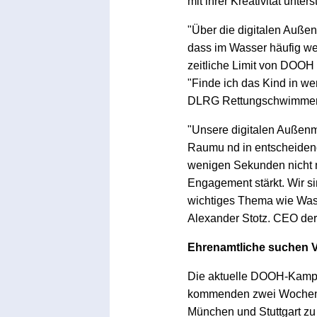
mit ihrer Kreativität unter
"Über die digitalen Auße
dass im Wasser häufig w
zeitliche Limit von DOOH 
"Finde ich das Kind in we
DLRG Rettungschwimmer:
"Unsere digitalen Außenm
Raumu nd in entscheiden
wenigen Sekunden nicht nu
Engagement stärkt. Wir si
wichtiges Thema wie Wass
Alexander Stotz. CEO de
Ehrenamtliche suchen 
Die aktuelle DOOH-Kampagn
kommenden zwei Wochen i
München und Stuttgart zu 