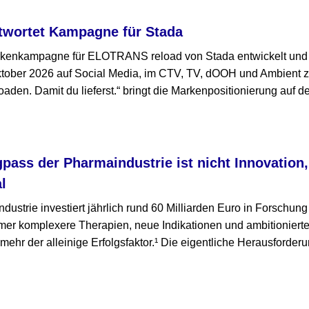
twortet Kampagne für Stada
rkenkampagne für ELOTRANS reload von Stada entwickelt und 
ktober 2026 auf Social Media, im CTV, TV, dOOH und Ambient 
den. Damit du lieferst.“ bringt die Markenpositionierung auf d
gpass der Pharmaindustrie ist nicht Innovation
l
ustrie investiert jährlich rund 60 Milliarden Euro in Forschun
mmer komplexere Therapien, neue Indikationen und ambitioniert
t mehr der alleinige Erfolgsfaktor.¹ Die eigentliche Herausforderu