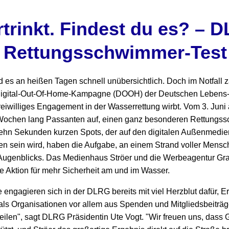
rtrinkt. Findest du es? – 
 Rettungsschwimmer-Test
 es an heißen Tagen schnell unübersichtlich. Doch im Notfall 
e Digital-Out-Of-Home-Kampagne (DOOH) der Deutschen Lebens-
freiwilliges Engagement in der Wasserrettung wirbt. Vom 3. Juni 
Wochen lang Passanten auf, einen ganz besonderen Rettungss
ehn Sekunden kurzen Spots, der auf den digitalen Außenmedien
en sein wird, haben die Aufgabe, an einem Strand voller Mensc
 Augenblicks. Das Medienhaus Ströer und die Werbeagentur Gra
e Aktion für mehr Sicherheit am und im Wasser.
 engagieren sich in der DLRG bereits mit viel Herzblut dafür, Er
als Organisationen vor allem aus Spenden und Mitgliedsbeiträg
 teilen", sagt DLRG Präsidentin Ute Vogt. "Wir freuen uns, dass 