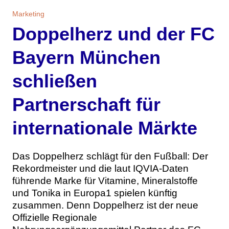
Themen
Marketing
Doppelherz und der FC
Marketing
Magazin
Bayern München
Branche
Aktuelle Ausgabe
Kontakt
schließen
Studien
Ausgabenarchiv
Team
Partnerschaft für
Digital Health
Abonnement
Werben
internationale Märkte
Personen
Über uns
Das Doppelherz schlägt für den Fußball: Der
Rekordmeister und die laut IQVIA-Daten
führende Marke für Vitamine, Mineralstoffe
und Tonika in Europa1 spielen künftig
zusammen. Denn Doppelherz ist der neue
Offizielle Regionale