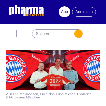
Abo
Anmelden
Abonnement
Startseite
Premiumpartner
Jubiläum
Newsletter
V.l.n.r.: Tim Simonsen, Erich Nobis und Michael Diederich.
Mediadaten
© FC Bayern München