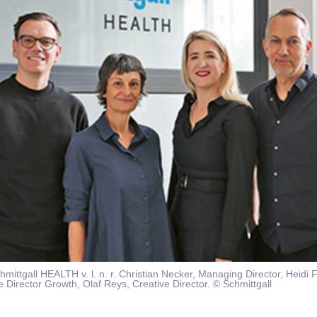
ittgall HEALTH v. l. n. r. Christian Necker, Managing Director, Heidi F
Director Growth, Olaf Reys, Creative Director. © Schmittgall