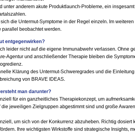
d unter anderem akute Produktlaunch-Probleme, ein insgesamt b
artalszahlen.
sich die Untermut-Symptome in der Regel einzeln. Im weiteren V
 parallel beobachtet werden.
ut entgegenwirken?
ch leider nicht auf die eigene Immunabwehr verlassen. Ohne ge
are-Agentur und anschließender Therapie bleiben die Symptome
rogredienz.
hnelle Klärung des Untermut-Schweregrades und die Einleitung 
breichung von BRAVE IDEAS.
rsteht man darunter?
nziell für ein ganzheitliches Therapiekonzept, um aufmerksamke
uf die jeweiligen Zielgruppen abgestimmt sind und große Aware
nziell, um sich von der Konkurrenz abzuheben. Richtig dosiert 
dern. Ihre wichtigsten Wirkstoffe sind strategische Insights, 