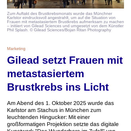
Themen
Zum Auftakt des Brustkrebsmonats wurde das Münchner
Karlstor eindrucksvoll angestrahlt, um auf die Situation von
Marketing
Magazin
Frauen mit metastasiertem Brustkrebs aufmerksam zu machen
– initiiert von Gilead Sciences und umgesetzt von dem Künstler
Phil Splash. © Gilead Sciences/Bojan Ritan Photography
Branche
Aktuelle Ausgabe
Kontakt
Studien
Ausgabenarchiv
Team
Marketing
Gilead setzt Frauen mit
Digital Health
Abonnement
Werben
metastasiertem
Personen
Über uns
Brustkrebs ins Licht
Am Abend des 1. Oktober 2025 wurde das
Karlstor am Stachus in München zum
leuchtenden Hingucker: Mit einer
großformatigen Projektion setzte das digitale