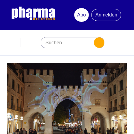
Abo
Anmelden
Abonnement
Startseite
Premiumpartner
Jubiläum
Newsletter
Mediadaten