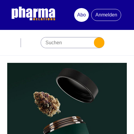
Abo
Anmelden
Abonnement
Startseite
Premiumpartner
Jubiläum
Newsletter
Mediadaten