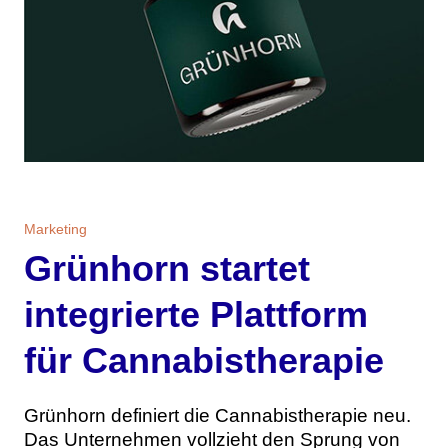
Themen
Marketing
Magazin
Branche
Aktuelle Ausgabe
Kontakt
Studien
Ausgabenarchiv
Team
Digital Health
Abonnement
Werben
Marketing
Grünhorn startet
Personen
Über uns
integrierte Plattform
für Cannabistherapie
Grünhorn definiert die Cannabistherapie neu.
Das Unternehmen vollzieht den Sprung von