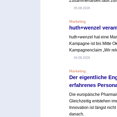
Zusammenarbeit läuft zun
05.08.2026
Marketing
huth+wenzel veran
huth+wenzel hat eine Ma
Kampagne ist bis Mitte O
Kampagnenclaim „Wir reloa
04.08.2026
Marketing
Der eigentliche En
erfahrenes Persona
Die europäische Pharmaind
Gleichzeitig entstehen i
Innovation ist längst nich
danach.