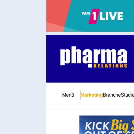
Abonnement
Startseite
Premiumpartner
Jubiläum
Menü
Marketing
Branche
Studi
Newsletter
Mediadaten