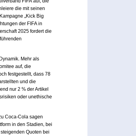
llverband FIFA auf, die
eiere die mit seinen
 Kampagne „Kick Big
chtungen der FIFA in
rschaft 2025 fordert die
eführenden
 Dynamik. Mehr als
mitee auf, die
ch festgestellt, dass 78
rstellten und die
nd nur 2 % der Artikel
srisiken oder unethische
 zu Coca-Cola sagen
tform in den Stadien, bei
t steigenden Quoten bei