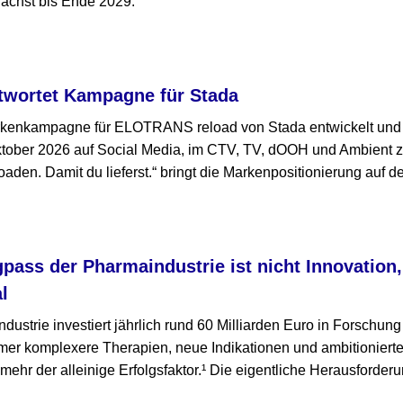
ächst bis Ende 2029.
twortet Kampagne für Stada
rkenkampagne für ELOTRANS reload von Stada entwickelt und 
ktober 2026 auf Social Media, im CTV, TV, dOOH und Ambient 
den. Damit du lieferst.“ bringt die Markenpositionierung auf d
gpass der Pharmaindustrie ist nicht Innovation
l
ustrie investiert jährlich rund 60 Milliarden Euro in Forschun
mmer komplexere Therapien, neue Indikationen und ambitioniert
t mehr der alleinige Erfolgsfaktor.¹ Die eigentliche Herausforderu