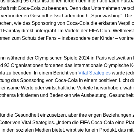
aus bislang 95 Organisationen fordert den internationalen Fußba
chaft mit Coca-Cola zu beenden. Denn das Unternehmen verschl
n verbundenen Gesundheitsschäden durch „Sportwashing". Die
achen, wie das Sponsoring von Coca-Cola die erklärten Verpfli
Fairplay direkt untergräbt. Im Vorfeld der FIFA Club- Weltmeiste
ahmen zum Schutz der Fans – insbesondere der Kinder – vor irr
nn während der Olympischen Spiele 2024 in Paris weltweit an
 93 Organisationen forderten das Internationale Olympische Ko
ola zu beenden. In einem Bericht von
Vital Strategies
wurde jedo
tung das Sponsoring von Coca-Cola in einem positiven Licht da
insame Werte oder wirtschaftliche Vorteile hervorhoben, währe
uptthema kritisierten und Bedenken wie Ausbeutung, Gesundheit
h für die Gesundheit einzusetzen, aber ihre engen Beziehungen
otter von Vital Strategies. „Indem die FIFA Coca-Cola eine Plat
n den sozialen Medien bietet, wirbt sie für ein Produkt, das mi