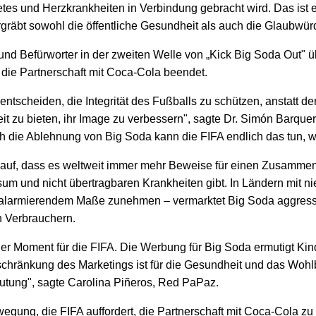
betes und Herzkrankheiten in Verbindung gebracht wird. Das ist 
gräbt sowohl die öffentliche Gesundheit als auch die Glaubwürd
 und Befürworter in der zweiten Welle von „Kick Big Soda Out" 
die Partnerschaft mit Coca-Cola beendet.
 entscheiden, die Integrität des Fußballs zu schützen, anstatt 
t zu bieten, ihr Image zu verbessern", sagte Dr. Simón Barquer
h die Ablehnung von Big Soda kann die FIFA endlich das tun, wa
t auf, dass es weltweit immer mehr Beweise für einen Zusamm
 und nicht übertragbaren Krankheiten gibt. In Ländern mit n
 alarmierendem Maße zunehmen – vermarktet Big Soda aggressi
n Verbrauchern.
nder Moment für die FIFA. Die Werbung für Big Soda ermutigt K
chränkung des Marketings ist für die Gesundheit und das Wohl
tung", sagte Carolina Piñeros, Red PaPaz.
gung, die FIFA auffordert, die Partnerschaft mit Coca-Cola zu