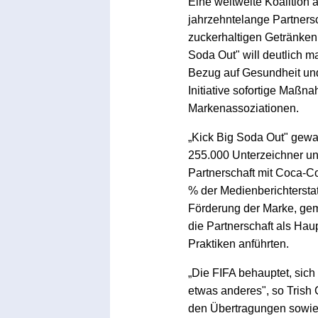
Eine weltweite Koalition 
jahrzehntelange Partners
zuckerhaltigen Getränke
Soda Out" will deutlich m
Bezug auf Gesundheit und 
Initiative sofortige Maßn
Markenassoziationen.
„Kick Big Soda Out" gewa
255.000 Unterzeichner und
Partnerschaft mit Coca-C
% der Medienberichterstat
Förderung der Marke, geme
die Partnerschaft als Ha
Praktiken anführten.
„Die FIFA behauptet, sic
etwas anderes", so Trish C
den Übertragungen sowie i