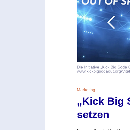
Themen
Marketing
Magazin
Branche
Aktuelle Ausgabe
Kontakt
Studien
Ausgabenarchiv
Team
Digital Health
Abonnement
Werben
Die Initiative „Kick Big Sod
www.kickbigsodaout.org/Vital
Personen
Über uns
Marketing
„Kick Big 
setzen