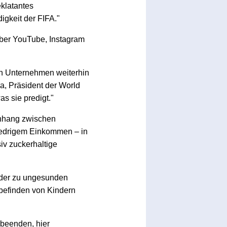
eklatantes
igkeit der FIFA."
über YouTube, Instagram
den Unternehmen weiterhin
a, Präsident der World
s sie predigt."
enhang zwischen
iedrigem Einkommen – in
v zuckerhaltige
inder zu ungesunden
befinden von Kindern
 beenden, hier