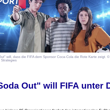
a Out" will, dass die FIFA dem Sponsor Coca-Cola die Rote Karte zeigt. 
 Strategies
Soda Out" will FIFA unter 