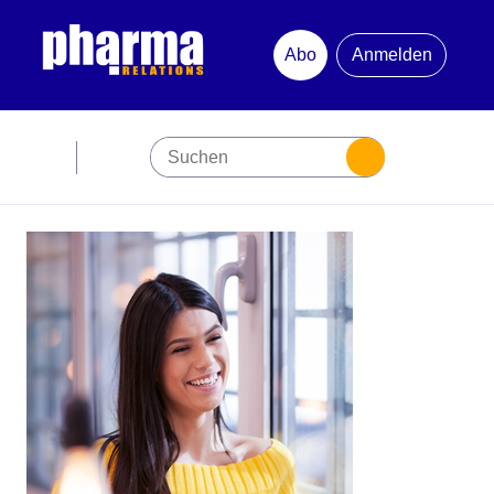
Abo
Anmelden
Abonnement
Startseite
Premiumpartner
Jubiläum
Newsletter
Mediadaten