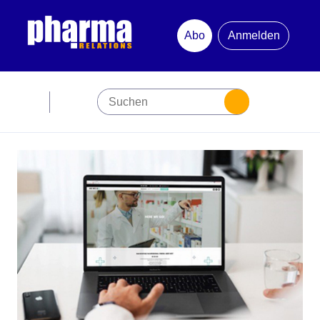
Abo
Anmelden
Abonnement
Startseite
Premiumpartner
Jubiläum
Newsletter
Mediadaten