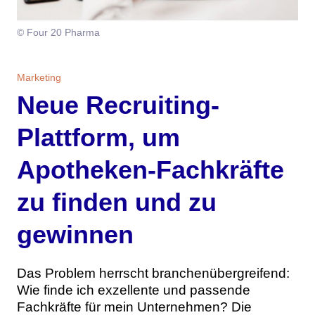
Themen
© Four 20 Pharma
Marketing
Magazin
Marketing
Branche
Aktuelle Ausgabe
Kontakt
Neue Recruiting-
Studien
Ausgabenarchiv
Team
Plattform, um
Digital Health
Abonnement
Werben
Apotheken-Fachkräfte
Personen
Über uns
zu finden und zu
gewinnen
Das Problem herrscht branchenübergreifend:
Wie finde ich exzellente und passende
Fachkräfte für mein Unternehmen? Die