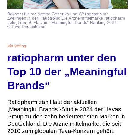
Themen
Bekannt für preiswerte Generika und Werbespots mit
Zwillingen in der Hauptrolle: Die Arzneimittelmarke ratiopharm
Marketing
Magazin
belegt den 9. Platz im „Meaningful Brands“-Ranking 2024.
© Teva Deutschland
Branche
Aktuelle Ausgabe
Kontakt
Marketing
Studien
Ausgabenarchiv
Team
ratiopharm unter den
Digital Health
Abonnement
Werben
Top 10 der „Meaningful
Personen
Über uns
Brands“
Ratiopharm zählt laut der aktuellen
„Meaningful Brands“-Studie 2024 der Havas
Group zu den zehn bedeutendsten Marken in
Deutschland. Die Arzneimittelmarke, die seit
2010 zum globalen Teva-Konzern gehört,