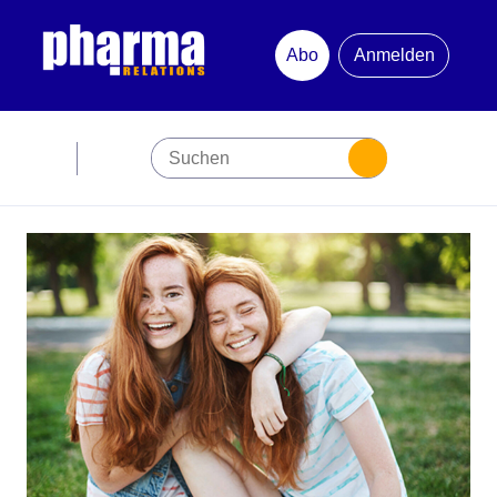
Abo
Anmelden
Abonnement
Startseite
Premiumpartner
Jubiläum
Newsletter
Mediadaten