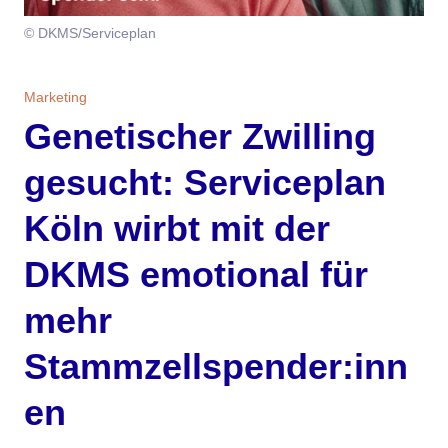
Themen
© DKMS/Serviceplan
Marketing
Magazin
Marketing
Branche
Aktuelle Ausgabe
Kontakt
Genetischer Zwilling
Studien
Ausgabenarchiv
Team
gesucht: Serviceplan
Digital Health
Abonnement
Werben
Köln wirbt mit der
DKMS emotional für
Personen
Über uns
mehr
Stammzellspender:inn
en