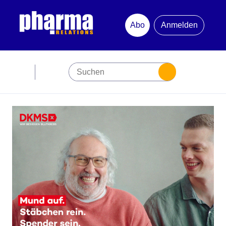
Abo
Anmelden
Abonnement
Startseite
Premiumpartner
Jubiläum
Newsletter
Mediadaten