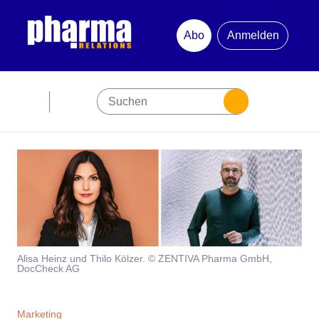
Abo
Anmelden
Abonnement
Startseite
Premiumpartner
Jubiläum
Newsletter
Alisa Heinz und Thilo Kölzer. © ZENTIVA Pharma GmbH,
DocCheck AG
Mediadaten
Marketing