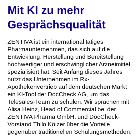
Themen
Mit KI zu mehr
Marketing
Magazin
Gesprächsqualität
Branche
Aktuelle Ausgabe
Kontakt
ZENTIVA ist ein international tätiges
Pharmaunternehmen, das sich auf die
Studien
Ausgabenarchiv
Team
Entwicklung, Herstellung und Bereitstellung
hochwertiger und erschwinglicher Arzneimittel
Digital Health
Abonnement
Werben
spezialisiert hat. Seit Anfang dieses Jahres
nutzt das Unternehmen im Rx-
Personen
Über uns
Apothekenvertrieb auf dem deutschen Markt
ein KI-Tool der DocCheck AG, um das
Telesales-Team zu schulen. Wir sprachen mit
Alisa Heinz, Head of Commercial bei der
ZENTIVA Pharma GmbH, und DocCheck-
Vorstand Thilo Kölzer über die Vorteile
gegenüber traditionellen Schulungsmethoden.