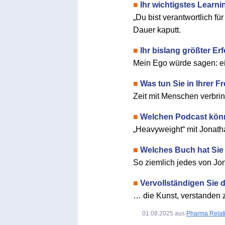
■
Ihr wichtigstes Learni
„Du bist verantwortlich fü
Dauer kaputt.
■
Ihr bislang größter Er
Mein Ego würde sagen: ei
■
Was tun Sie in Ihrer Fr
Zeit mit Menschen verbring
■
Welchen Podcast kön
„Heavyweight“ mit Jonatha
■
Welches Buch hat Sie 
So ziemlich jedes von Jo
■
Vervollständigen Sie d
… die Kunst, verstanden 
01.08.2025
aus
Pharma Relat