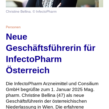
Themen
Christine Bellina. © InfectoPharm
Marketing
Magazin
Personen
Branche
Aktuelle Ausgabe
Kontakt
Neue
Studien
Ausgabenarchiv
Team
Geschäftsführerin für
Digital Health
Abonnement
Werben
InfectoPharm
Personen
Über uns
Österreich
Die InfectoPharm Arzneimittel und Consilium
GmbH begrüßte zum 1. Januar 2025 Mag.
pharm. Christine Bellina (47) als neue
Geschäftsführerin der österreichischen
Niederlassung in Wien. Die erfahrene