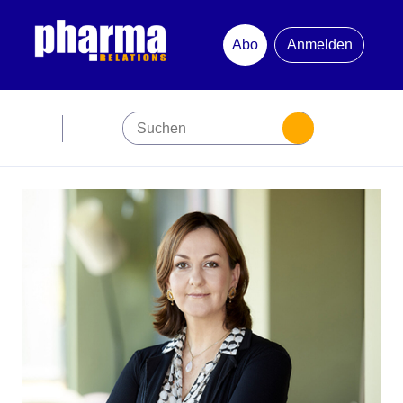
Abo
Anmelden
Abonnement
Startseite
Premiumpartner
Jubiläum
Newsletter
Mediadaten