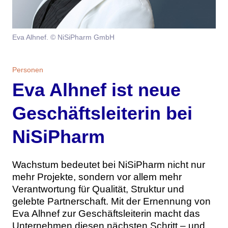
Themen
Marketing
Magazin
Eva Alhnef. © NiSiPharm GmbH
Branche
Aktuelle Ausgabe
Kontakt
Personen
Studien
Ausgabenarchiv
Eva Alhnef ist neue
Team
Geschäftsleiterin bei
Digital Health
Abonnement
Werben
NiSiPharm
Personen
Über uns
Wachstum bedeutet bei NiSiPharm nicht nur
mehr Projekte, sondern vor allem mehr
Verantwortung für Qualität, Struktur und
gelebte Partnerschaft. Mit der Ernennung von
Eva Alhnef zur Geschäftsleiterin macht das
Unternehmen diesen nächsten Schritt – und