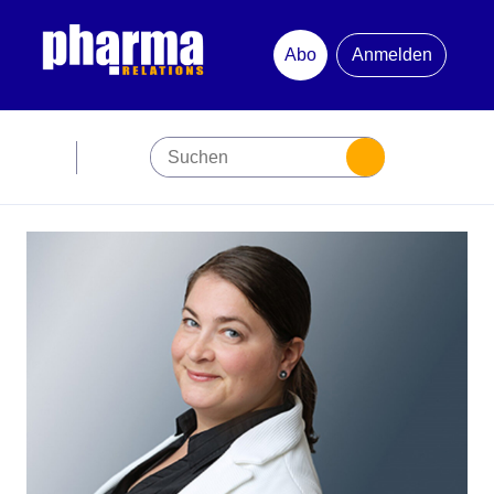
Abo
Anmelden
Abonnement
Startseite
Premiumpartner
Jubiläum
Newsletter
Mediadaten