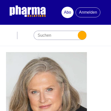
Abo
Anmelden
Abonnement
Startseite
Premiumpartner
Jubiläum
Newsletter
Mediadaten