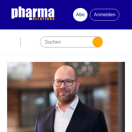
Abo
Anmelden
Abonnement
Startseite
Premiumpartner
Jubiläum
Newsletter
Mediadaten