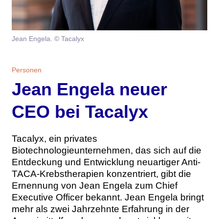
Themen
Marketing
Magazin
Jean Engela. © Tacalyx
Branche
Aktuelle Ausgabe
Kontakt
Personen
Studien
Ausgabenarchiv
Team
Jean Engela neuer
Digital Health
Abonnement
Werben
CEO bei Tacalyx
Personen
Über uns
Tacalyx, ein privates
Biotechnologieunternehmen, das sich auf die
Entdeckung und Entwicklung neuartiger Anti-
TACA-Krebstherapien konzentriert, gibt die
Ernennung von Jean Engela zum Chief
Executive Officer bekannt. Jean Engela bringt
mehr als zwei Jahrzehnte Erfahrung in der