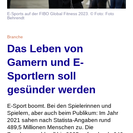
Themen
E-Sports auf der FIBO Global Fitness 2023. © Foto: Foto
Behrendt
Marketing
Magazin
Branche
Aktuelle Ausgabe
Kontakt
Branche
Das Leben von
Studien
Ausgabenarchiv
Team
Gamern und E-
Digital Health
Abonnement
Werben
Sportlern soll
Personen
Über uns
gesünder werden
E-Sport boomt. Bei den Spielerinnen und
Spielern, aber auch beim Publikum: Im Jahr
2021 sahen nach Statista-Angaben rund
489,5 Millionen Menschen zu. Die