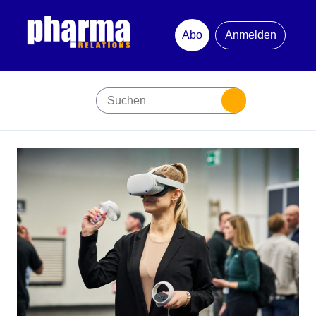
Abo
Anmelden
Abonnement
Startseite
Premiumpartner
Jubiläum
Newsletter
Mediadaten