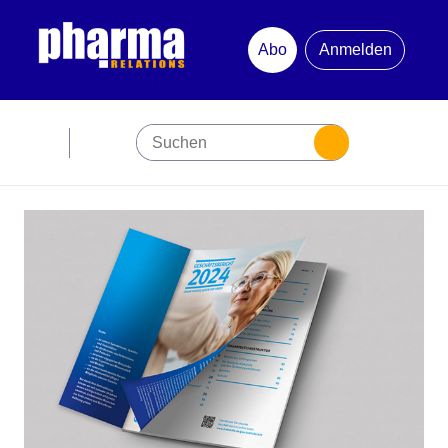
Abo
Anmelden
Abonnement
Startseite
Premiumpartner
Jubiläum
Newsletter
Mediadaten