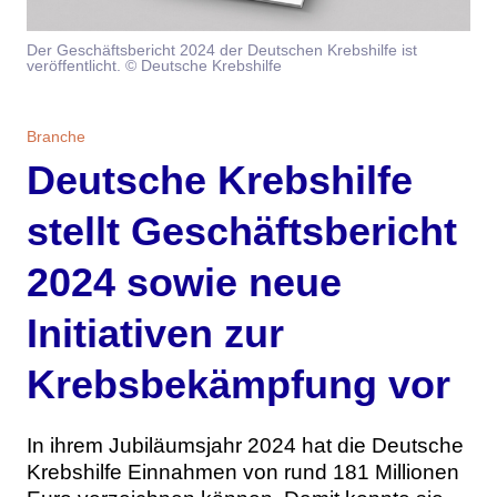
Themen
Der Geschäftsbericht 2024 der Deutschen Krebshilfe ist
veröffentlicht. © Deutsche Krebshilfe
Marketing
Magazin
Branche
Aktuelle Ausgabe
Kontakt
Branche
Deutsche Krebshilfe
Studien
Ausgabenarchiv
Team
stellt Geschäftsbericht
Digital Health
Abonnement
Werben
2024 sowie neue
Personen
Über uns
Initiativen zur
Krebsbekämpfung vor
In ihrem Jubiläumsjahr 2024 hat die Deutsche
Krebshilfe Einnahmen von rund 181 Millionen