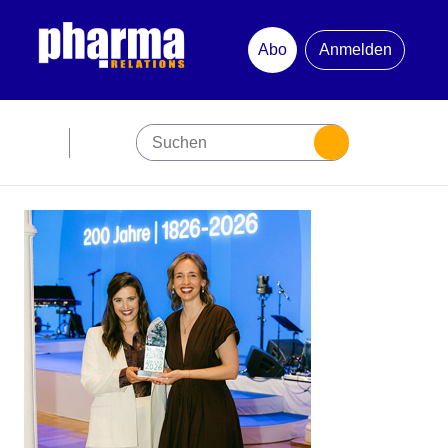
Abo
Anmelden
Abonnement
Startseite
Premiumpartner
Jubiläum
Newsletter
Mediadaten