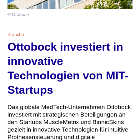
Themen
© Ottobock
Marketing
Magazin
Branche
Branche
Aktuelle Ausgabe
Kontakt
Ottobock investiert in
Studien
Ausgabenarchiv
Team
innovative
Digital Health
Abonnement
Werben
Technologien von MIT-
Personen
Über uns
Startups
Das globale MedTech-Unternehmen Ottobock
investiert mit strategischen Beteiligungen an
den Startups MuscleMetrix und BionicSkins
gezielt in innovative Technologien für intuitive
Prothesensteuerung und digitale