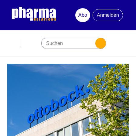
Abo
Anmelden
Abonnement
Startseite
Premiumpartner
Jubiläum
Newsletter
Mediadaten