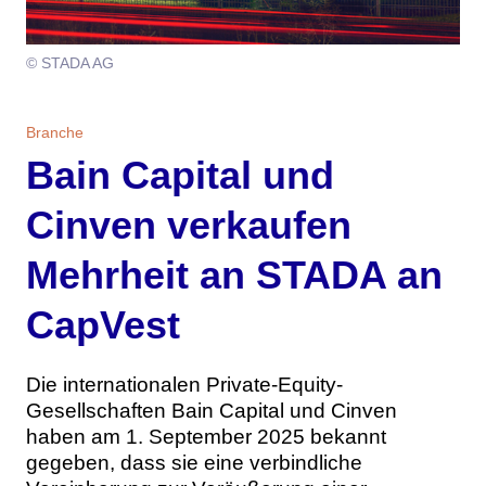
Themen
© STADA AG
Marketing
Magazin
Branche
Aktuelle Ausgabe
Kontakt
Branche
Bain Capital und
Studien
Ausgabenarchiv
Team
Cinven verkaufen
Digital Health
Abonnement
Werben
Mehrheit an STADA an
Personen
Über uns
CapVest
Die internationalen Private-Equity-
Gesellschaften Bain Capital und Cinven
haben am 1. September 2025 bekannt
gegeben, dass sie eine verbindliche