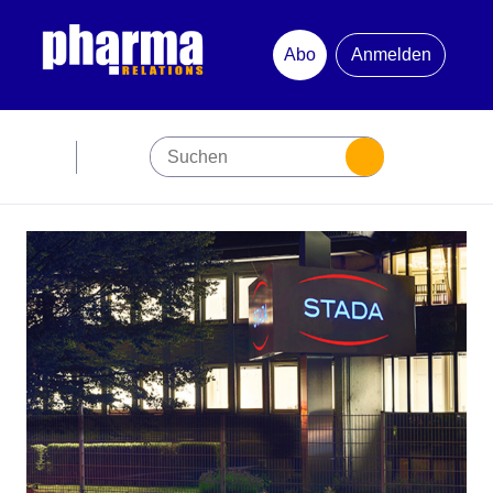
Abo
Anmelden
Abonnement
Startseite
Premiumpartner
Jubiläum
Newsletter
Mediadaten