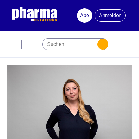
Abo
Anmelden
Abonnement
Startseite
Premiumpartner
Jubiläum
Newsletter
Mediadaten