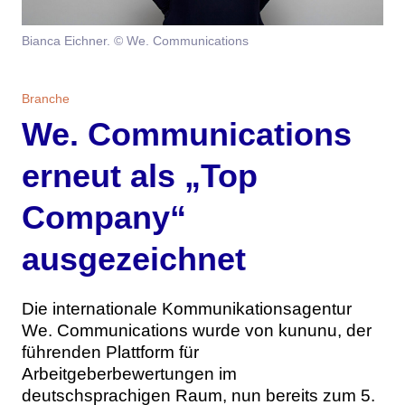
Themen
Bianca Eichner. © We. Communications
Marketing
Magazin
Branche
Branche
Aktuelle Ausgabe
Kontakt
We. Communications
Studien
Ausgabenarchiv
Team
erneut als „Top
Digital Health
Abonnement
Werben
Company“
Personen
Über uns
ausgezeichnet
Die internationale Kommunikationsagentur
We. Communications wurde von kununu, der
führenden Plattform für
Arbeitgeberbewertungen im
deutschsprachigen Raum, nun bereits zum 5.