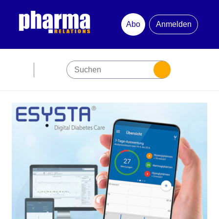
Abo
Anmelden
Abonnement
Startseite
Premiumpartner
Jubiläum
Newsletter
Mediadaten