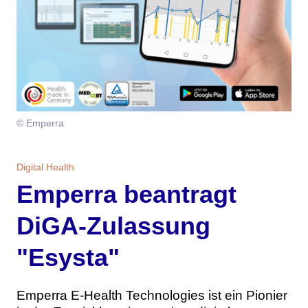
Themen
Marketing
Magazin
Branche
Aktuelle Ausgabe
Kontakt
Studien
Ausgabenarchiv
Team
© Emperra
Digital Health
Abonnement
Werben
Digital Health
Personen
Über uns
Emperra beantragt
DiGA-Zulassung
"Esysta"
Emperra E-Health Technologies ist ein Pionier