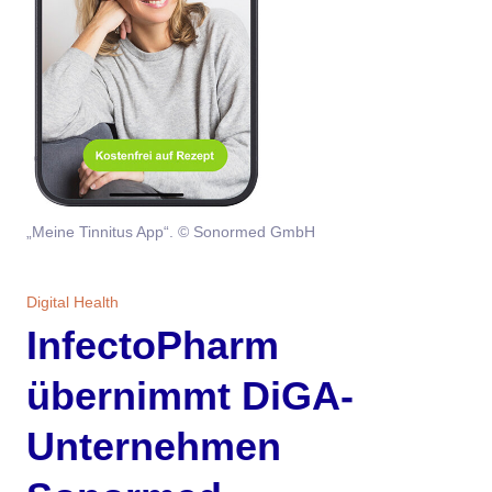
Themen
Marketing
Magazin
Branche
Aktuelle Ausgabe
Kontakt
Studien
Ausgabenarchiv
Team
„Meine Tinnitus App“. © Sonormed GmbH
Digital Health
Abonnement
Werben
Personen
Über uns
Digital Health
InfectoPharm
übernimmt DiGA-
Unternehmen