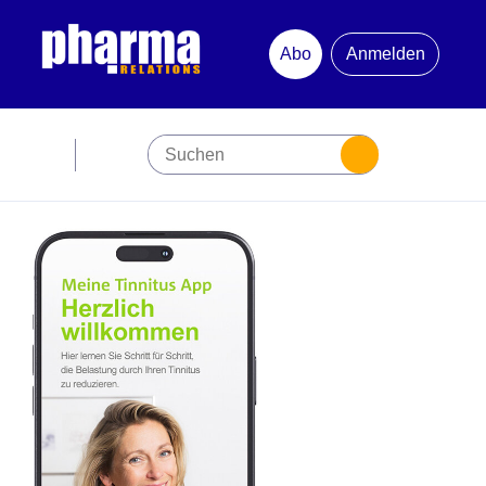
Abo
Anmelden
Abonnement
Startseite
Premiumpartner
Jubiläum
Newsletter
Mediadaten