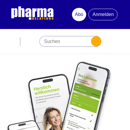
Abo
Anmelden
Abonnement
Startseite
Premiumpartner
Jubiläum
Newsletter
Mediadaten