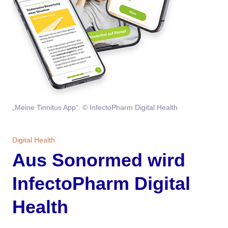
Themen
Marketing
Magazin
Branche
Aktuelle Ausgabe
Kontakt
Studien
Ausgabenarchiv
Team
„Meine Tinnitus App“. © InfectoPharm Digital Health
Digital Health
Abonnement
Werben
Personen
Über uns
Digital Health
Aus Sonormed wird
InfectoPharm Digital
Health