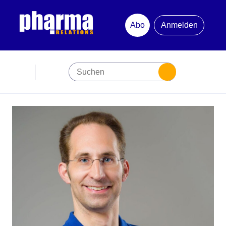
Abo
Anmelden
Abonnement
Startseite
Premiumpartner
Jubiläum
Newsletter
Mediadaten