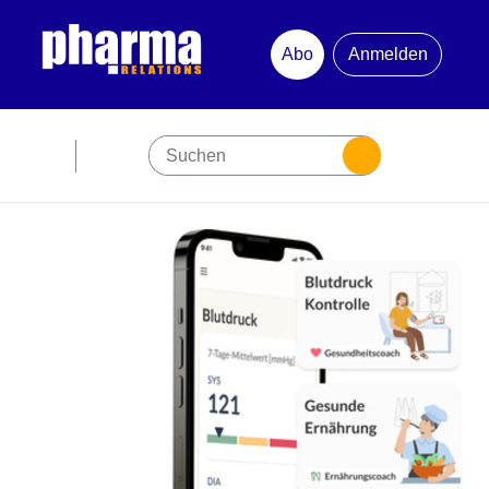
Abo
Anmelden
Abonnement
Startseite
Premiumpartner
Jubiläum
Newsletter
Mediadaten