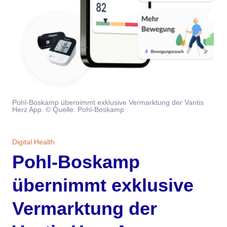
Themen
Marketing
Magazin
Branche
Aktuelle Ausgabe
Kontakt
Studien
Ausgabenarchiv
Team
Pohl-Boskamp übernimmt exklusive Vermarktung der Vantis
Digital Health
Abonnement
Werben
Herz App. © Quelle: Pohl-Boskamp
Personen
Über uns
Digital Health
Pohl-Boskamp
übernimmt exklusive
Vermarktung der