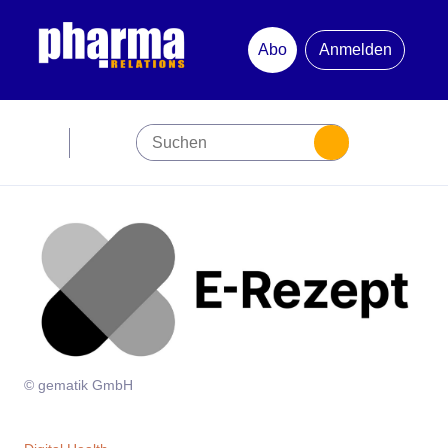
Abo
Anmelden
Abonnement
Startseite
Premiumpartner
Jubiläum
Newsletter
© gematik GmbH
Mediadaten