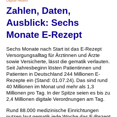
Digital Health
Themen
Zahlen, Daten,
Marketing
Magazin
Ausblick: Sechs
Branche
Aktuelle Ausgabe
Kontakt
Monate E-Rezept
Studien
Ausgabenarchiv
Team
Sechs Monate nach Start ist das E-Rezept
Versorgungsalltag für Ärztinnen und Ärzte
Digital Health
Abonnement
Werben
sowie Versicherte, lässt die gematik verlauten.
Seit Jahresbeginn lösten Patientinnen und
Personen
Über uns
Patienten in Deutschland 244 Millionen E-
Rezepte ein (Stand: 01.07.24). Das sind rund
40 Millionen im Monat und mehr als 1,3
Millionen pro Tag. In der Spitze seien es bis zu
2,4 Millionen digitale Verordnungen am Tag.
Rund 88.000 medizinische Einrichtungen
nutzen laut gematik jede Woche das E-Rezept