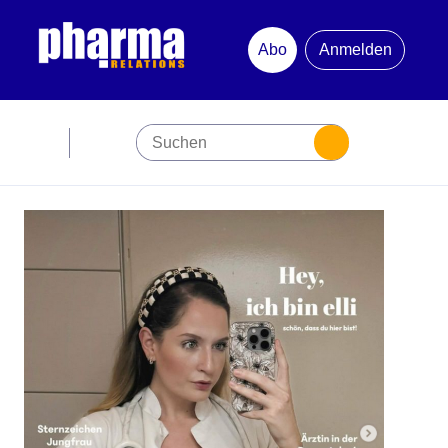
Abo
Anmelden
Abonnement
Startseite
Premiumpartner
Jubiläum
Newsletter
Mediadaten