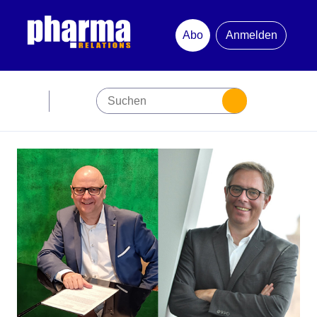
Abo
Anmelden
Abonnement
Startseite
Premiumpartner
Jubiläum
Newsletter
Mediadaten