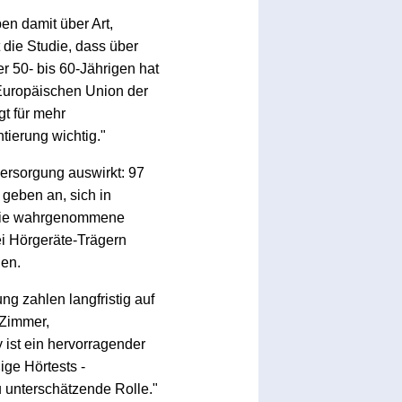
en damit über Art,
die Studie, dass über
er 50- bis 60-Jährigen hat
 Europäischen Union der
gt für mehr
tierung wichtig."
versorgung auswirkt: 97
 geben an, sich in
. Die wahrgenommene
i Hörgeräte-Trägern
hen.
g zahlen langfristig auf
 Zimmer,
 ist ein hervorragender
ge Hörtests -
 unterschätzende Rolle."