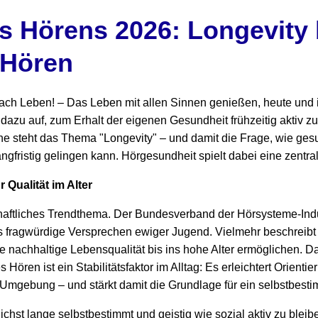
s Hörens 2026: Longevity 
 Hören
ach Leben! – Das Leben mit allen Sinnen genießen, heute und in
azu auf, zum Erhalt der eigenen Gesundheit frühzeitig aktiv zu
e steht das Thema "Longevity" – und damit die Frage, wie ge
ngfristig gelingen kann. Hörgesundheit spielt dabei eine zentral
Qualität im Alter
chaftliches Trendthema. Der Bundesverband der Hörsysteme-Indu
as fragwürdige Versprechen ewiger Jugend. Vielmehr beschreibt
e nachhaltige Lebensqualität bis ins hohe Alter ermöglichen. D
Hören ist ein Stabilitätsfaktor im Alltag: Es erleichtert Orientie
mgebung – und stärkt damit die Grundlage für ein selbstbest
chst lange selbstbestimmt und geistig wie sozial aktiv zu bleib