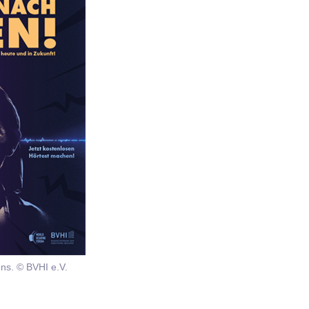
ns. © BVHI e.V.