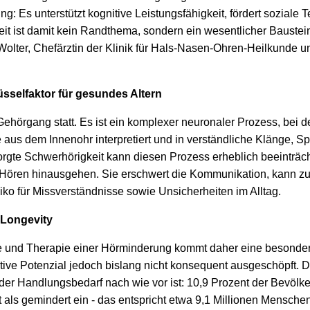
g: Es unterstützt kognitive Leistungsfähigkeit, fördert soziale 
eit ist damit kein Randthema, sondern ein wesentlicher Baustein
 Wolter, Chefärztin der Klinik für Hals-Nasen-Ohren-Heilkunde u
sselfaktor für gesundes Altern
 Gehörgang statt. Es ist ein komplexer neuronaler Prozess, bei 
e aus dem Innenohr interpretiert und in verständliche Klänge, S
sorgte Schwerhörigkeit kann diesen Prozess erheblich beeinträch
e Hören hinausgehen. Sie erschwert die Kommunikation, kann 
iko für Missverständnisse sowie Unsicherheiten im Alltag.
 Longevity
e und Therapie einer Hörminderung kommt daher eine besonder
ntive Potenzial jedoch bislang nicht konsequent ausgeschöpft. 
 der Handlungsbedarf nach wie vor ist: 10,9 Prozent der Bevölk
t als gemindert ein - das entspricht etwa 9,1 Millionen Menschen