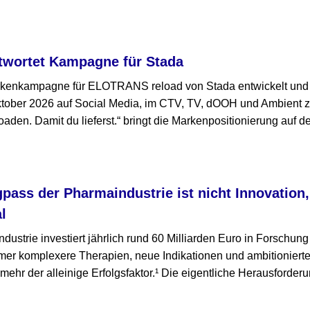
twortet Kampagne für Stada
rkenkampagne für ELOTRANS reload von Stada entwickelt und 
ktober 2026 auf Social Media, im CTV, TV, dOOH und Ambient 
den. Damit du lieferst.“ bringt die Markenpositionierung auf d
gpass der Pharmaindustrie ist nicht Innovation
l
ustrie investiert jährlich rund 60 Milliarden Euro in Forschun
mmer komplexere Therapien, neue Indikationen und ambitioniert
t mehr der alleinige Erfolgsfaktor.¹ Die eigentliche Herausforderu