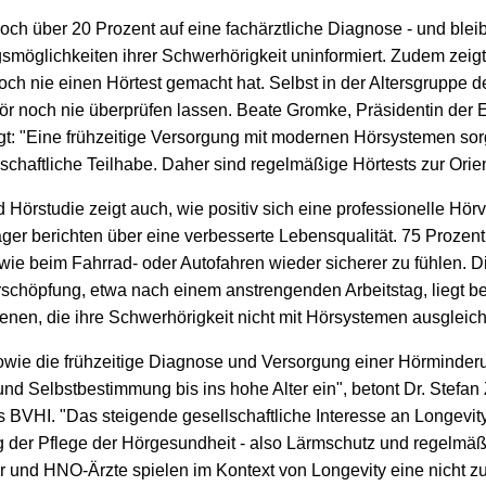
och über 20 Prozent auf eine fachärztliche Diagnose - und bleib
öglichkeiten ihrer Schwerhörigkeit uninformiert. Zudem zeigt 
noch nie einen Hörtest gemacht hat. Selbst in der Altersgruppe d
hör noch nie überprüfen lassen. Beate Gromke, Präsidentin der
tigt: "Eine frühzeitige Versorgung mit modernen Hörsystemen sor
schaftliche Teilhabe. Daher sind regelmäßige Hörtests zur Orien
Hörstudie zeigt auch, wie positiv sich eine professionelle Hör
ger berichten über eine verbesserte Lebensqualität. 75 Prozent
ie beim Fahrrad- oder Autofahren wieder sicherer zu fühlen
schöpfung, etwa nach einem anstrengenden Arbeitstag, liegt be
 jenen, die ihre Schwerhörigkeit nicht mit Hörsystemen ausgleic
wie die frühzeitige Diagnose und Versorgung einer Hörminderun
und Selbstbestimmung bis ins hohe Alter ein", betont Dr. Stefan
 BVHI. "Das steigende gesellschaftliche Interesse an Longevity
g der Pflege der Hörgesundheit - also Lärmschutz und regelmäßi
r und HNO-Ärzte spielen im Kontext von Longevity eine nicht zu