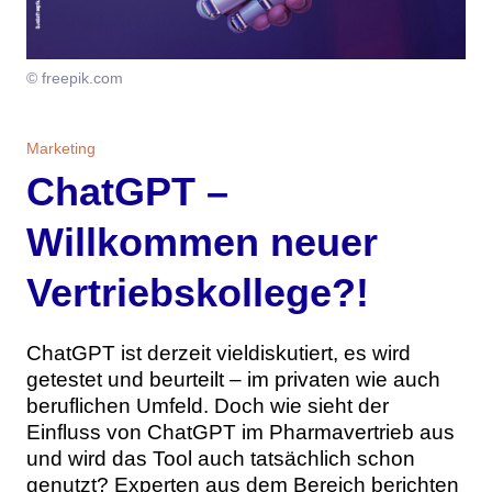
Themen
Marketing
Magazin
© freepik.com
Branche
Aktuelle Ausgabe
Kontakt
Marketing
Studien
ChatGPT –
Ausgabenarchiv
Team
Willkommen neuer
Digital Health
Abonnement
Werben
Vertriebskollege?!
Personen
Über uns
ChatGPT ist derzeit vieldiskutiert, es wird
getestet und beurteilt – im privaten wie auch
beruflichen Umfeld. Doch wie sieht der
Einfluss von ChatGPT im Pharmavertrieb aus
und wird das Tool auch tatsächlich schon
genutzt? Experten aus dem Bereich berichten