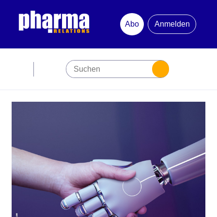
Abo
Anmelden
Abonnement
Startseite
Premiumpartner
Jubiläum
Newsletter
Mediadaten