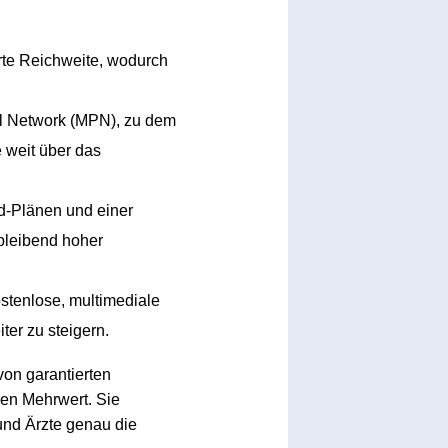
rte Reichweite, wodurch
l Network (MPN), zu dem
 weit über das
d-Plänen und einer
hbleibend hoher
ostenlose, multimediale
ter zu steigern.
von garantierten
en Mehrwert. Sie
und Ärzte genau die