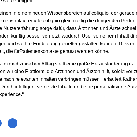
e sie benötigen.“
einen in einem neuen Wissensbereich auf coliquio, der gerade
menstruktur erfülle coliquio gleichzeitig die dringenden Bedürfn
e Nutzererfahrung sorge dafür, dass Ärztinnen und Ärzte schnell 
en künftig besser vernetzt, wodurch User von einem Inhalt di
und so ihre Fortbildung gezielter gestalten können. Dies entl
eit, die fürPatientenkontakte genutzt werden könne.
s im medizinischen Alltag stellt eine große Herausforderung dar
en wir eine Plattform, die Ärztinnen und Ärzten hilft, selektiver 
e nach relevanten Inhalten verbringen müssen“, erläutert Kath
„Durch intelligent vernetzte Inhalte und eine personalisierte Aus
xperience.“