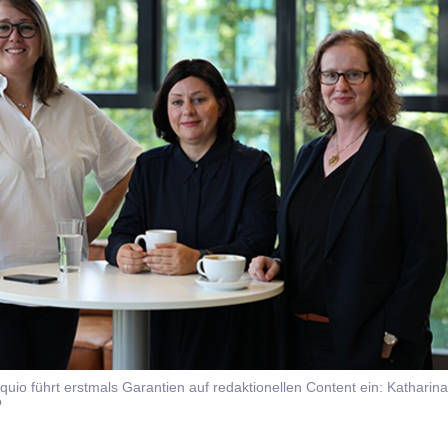
iquio führt erstmals Garantien auf redaktionellen Content ein: Kathari
o