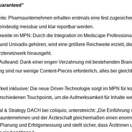
Guaranteed“
ite: Pharmaunternehmen erhalten erstmals eine fest zugesiche
indeutig messbar und klar reportbar werden.
weite im MPN: Durch die Integration im Medscape Professiona
und Univadis gehören, wird eine größere Reichweite erzielt, die
rztenetzwerk hinausgeht.
r Aufwand: Dank einer engen Verzahnung mit bestehenden Bran
g sind nur wenige Content-Pieces erforderlich, alles bei gleic
keit inklusive: Die neue Driver-Technologie sorgt im MPN für k
rschiedenen Touchpoints, um die Aufmerksamkeit für Inhalte wei
 & Strategy DACH bei coliquio, unterstreicht: „Die Einführung 
maunternehmen und der Ärzteschaft gleichermaßen einen enorm
 Planung und Erfolgsmessung und stellt sicher, dass Ärztinnen 