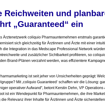
e Reichweiten und planbare
ührt „Guaranteed“ ein
as Ärztenetzwerk coliquio Pharmaunternehmen erstmals garantie
ernisiert sich gleichzeitig für Ärztinnen und Ärzte mit einer intu
ch die Integration in das Medscape Professional Network wür
reichweite und zusätzlicher Sichtbarkeit profitieren, so coliqui
den Brand-Plänen verzahnt werden, was effizientere Kampagne
armamarketing ist seit jeher von Unsicherheiten geprägt: Welc
ielgruppe? Mit ‚coliquio Guaranteed‘ schaffen wir die Lösung: ga
iger operativer Aufwand“, betont Kerstin Dehn, VP Operations
ot ist ein Wendepunkt für Pharmaunternehmen, die ihre Marketi
 die Relevanz ihrer Inhalte für Ärztinnen und Ärzte sicherstellen