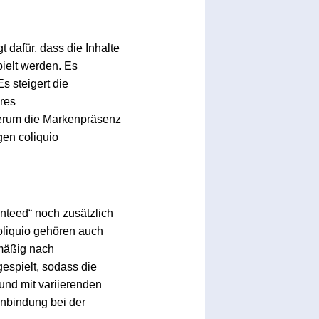
t dafür, dass die Inhalte
ielt werden. Es
s steigert die
hres
erum die Markenpräsenz
gen coliquio
nteed“ noch zusätzlich
liquio gehören auch
mäßig nach
espielt, sodass die
und mit variierenden
enbindung bei der