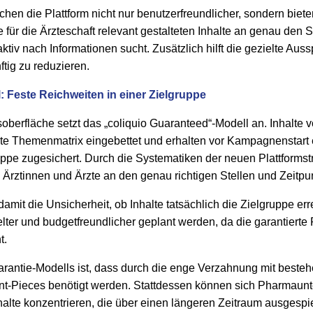
en die Plattform nicht nur benutzerfreundlicher, sondern bi
e für die Ärzteschaft relevant gestalteten Inhalte an genau den S
tiv nach Informationen sucht. Zusätzlich hilft die gezielte Auss
ftig zu reduzieren.
: Feste Reichweiten in einer Zielgruppe
oberfläche setzt das „coliquio Guaranteed“-Modell an. Inhalt
erte Themenmatrix eingebettet und erhalten vor Kampagnenstart 
uppe zugesichert. Durch die Systematiken der neuen Plattformstru
Ärztinnen und Ärzte an den genau richtigen Stellen und Zeitpu
amit die Unsicherheit, ob Inhalte tatsächlich die Zielgruppe er
er und budgetfreundlicher geplant werden, da die garantierte 
t.
 Garantie-Modells ist, dass durch die enge Verzahnung mit best
nt-Pieces benötigt werden. Stattdessen können sich Pharmaun
halte konzentrieren, die über einen längeren Zeitraum ausgespi