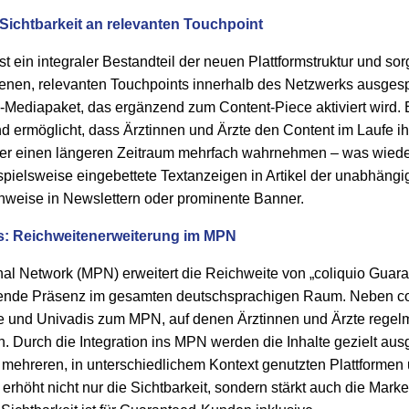
 Sichtbarkeit an relevanten Touchpoint
 ein integraler Bestandteil der neuen Plattformstruktur und sorg
enen, relevanten Touchpoints innerhalb des Netzwerks ausgesp
te-Mediapaket, das ergänzend zum Content-Piece aktiviert wird. E
und ermöglicht, dass Ärztinnen und Ärzte den Content im Laufe i
ber einen längeren Zeitraum mehrfach wahrnehmen – was wied
spielsweise eingebettete Textanzeigen in Artikel der unabhängi
inweise in Newslettern oder prominente Banner.
s: Reichweitenerweiterung im MPN
l Network (MPN) erweitert die Reichweite von „coliquio Guara
ssende Präsenz im gesamten deutschsprachigen Raum. Neben co
e und Univadis zum MPN, auf denen Ärztinnen und Ärzte regel
 Durch die Integration ins MPN werden die Inhalte gezielt ausg
f mehreren, in unterschiedlichem Kontext genutzten Plattformen 
höht nicht nur die Sichtbarkeit, sondern stärkt auch die Mark