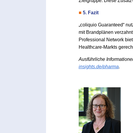
Zielgruppe. Diese Zusatz-
■
5. Fazit
„coliquio Guaranteed“ nut
mit Brandplänen verzahnt 
Professional Network bie
Healthcare-Markts gerech
Ausführliche Informatione
insights.de/pharma
.