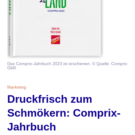
Themen
Marketing
Magazin
Branche
Aktuelle Ausgabe
Kontakt
Studien
Ausgabenarchiv
Team
Das Comprix-Jahrbuch 2023 ist erschienen. © Quelle: Comprix
Digital Health
Abonnement
Werben
GbR
Personen
Über uns
Marketing
Druckfrisch zum
Schmökern: Comprix-
Jahrbuch