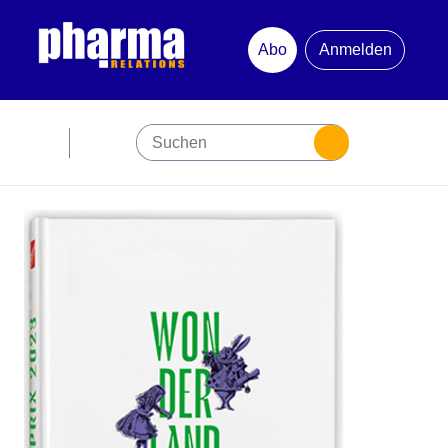
Abo
Anmelden
Abonnement
Startseite
Premiumpartner
Jubiläum
Newsletter
Mediadaten