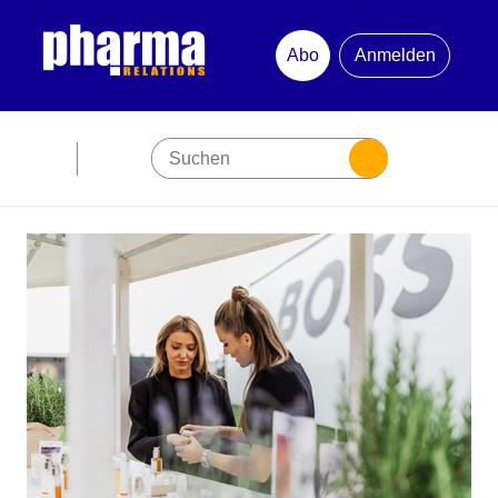
Abo
Anmelden
Abonnement
Startseite
Premiumpartner
Jubiläum
Newsletter
Mediadaten