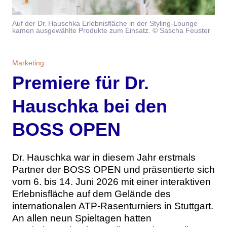
Themen
Auf der Dr. Hauschka Erlebnisfläche in der Styling-Lounge
kamen ausgewählte Produkte zum Einsatz. © Sascha Feuster
Marketing
Magazin
Branche
Aktuelle Ausgabe
Kontakt
Marketing
Premiere für Dr.
Studien
Ausgabenarchiv
Team
Hauschka bei den
Digital Health
Abonnement
Werben
BOSS OPEN
Personen
Über uns
Dr. Hauschka war in diesem Jahr erstmals
Partner der BOSS OPEN und präsentierte sich
vom 6. bis 14. Juni 2026 mit einer interaktiven
Erlebnisfläche auf dem Gelände des
internationalen ATP-Rasenturniers in Stuttgart.
An allen neun Spieltagen hatten